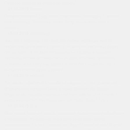
Спасибо мужики за отличную работу!
»
21.09.2015
Виктор
Профессионалы! Буду всем советовать. Молодцы! Сделали
мне лестницу. Лестница супер! Буду заказывать стол и
кровать.
»
18.09.2015
Александр
Заказал у Норкиных лестницупо своим чертяжам мне её
посчитали цена меня устроила сказали что лестница будет
готова через 8-10 дней позванили на 10 день и сказали
лестница готова договарились от дати монтажа приехали
установили не могу нарадоватся этой лестницой мастера
высшего класса удачи в делах!
»
17.09.2015
михаил
Так держать ребята! Спасибо за недорогую, по сравнению с
ближайшими конкурентами, и качественную продукцию!
Отдельное спасибо мастерам на монтаже за то что ничего
нигде не скрипит! Лестница вечная! Тьфу! Тьфу! Тьфу!
»
11.09.2015
Олег
Мне нужна была лестница, знакомые посоветовали обратится
к Норкиным. Я позвонил, приехали произвели замер,
договорились о цене, сказали что будет готова через 10 дней.