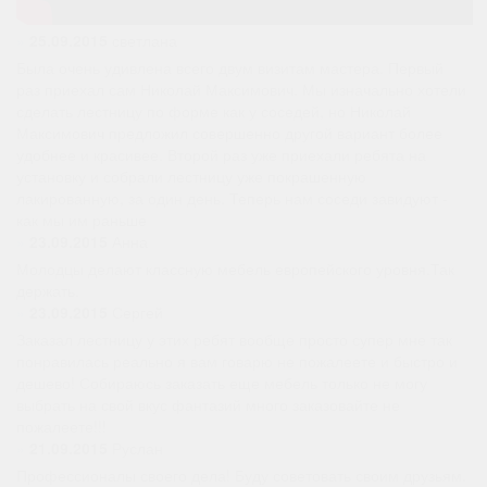
»
25.09.2015
светлана
Была очень удивлена всего двум визитам мастера. Первый
раз приехал сам Николай Максимович. Мы изначально хотели
сделать лестницу по форме как у соседей, но Николай
Максимович предложил совершенно другой вариант более
удобнее и красивее. Второй раз уже приехали ребята на
установку и собрали лестницу уже покрашенную
лакированную, за один день. Теперь нам соседи завидуют -
как мы им раньше
»
23.09.2015
Анна
Молодцы делают классную мебель европейского уровня.Так
держать.
»
23.09.2015
Сергей
Заказал лестницу у этих ребят вообще просто супер мне так
понравилась реально я вам говарю не пожалеете и быстро и
дешево! Собираюсь заказать еще мебель только не могу
выбрать на свой вкус фантазий много заказовайте не
пожалеете!!!
»
21.09.2015
Руслан
Профессионалы своего дела! Буду советовать своим друзьям.