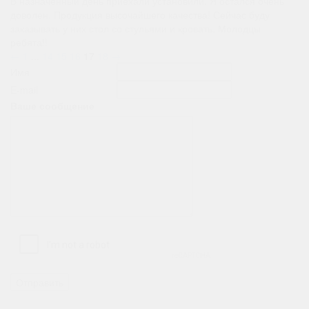
В назначенный день приехали установили. Я остался очень
доволен. Продукция высочайшего качества! Сейчас буду
заказывать у них стол со стульями и кровать. Молодцы
ребята!!
←
1
...
14
15
16
17
18
→
Имя
E-mail
Ваше сообщение