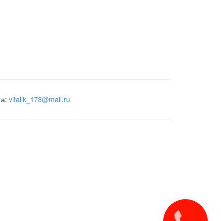
та:
vitalik_178@mail.ru
Закажите