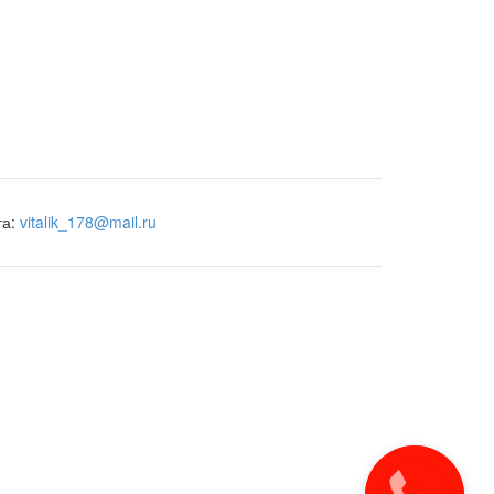
та:
vitalik_178@mail.ru
Закажите